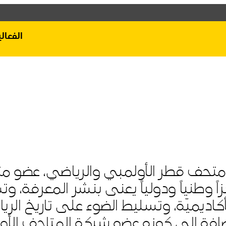
Qatar Museums
الفعال
ي كافة أنحاء قطر،
افق أو المواقع على
عدّ 3-2-1 متحف قطر الأولمبي والرياضي، عضو 
الفعاليات
اً وطنياً ودولياً يعنى بنشر المعرفة، و
خطط لزيارة المتحف
لأكاديميّة، وتسليط الضوء على تاريخ الري
إضافة إلى كونه عضو
شبكة المتاحف الأو