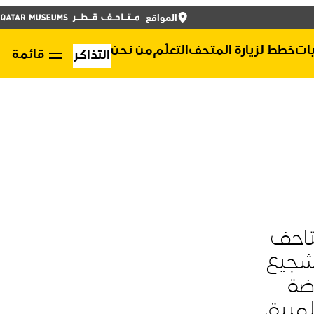
أغلق
ENGLISH
المواقع
أغلق
التذاكر
يات
خطط لزيارة المتحف
التعلّم
من نحن
قائمة
التذاكر
متاحف
المتجر الإلكتروني
تشجيع
نبذة عن متاحف قطر
اضة
لمبية
،